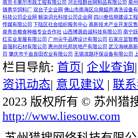
南京卡莱尔市政工程有限公司
河北恒群丝网制品有限公司
泉州
镇勇华饲料厂
双台子企业网
佛山市南海区众舜超声清洗设备有
科技公司企业网
鲸柒词元科技公司企业网
四川叁伍捌建设工程
传媒有限公司
下陆区社会组织服务中心
高新技术产业开发区售
泉秀合粮食种植专业合作社
山西博源启诚科技有限公司
南宁跃
红实业发展有限公司
广州尖牛品牌设计有限公司
石家庄显智教
县强利石材有限公司
惠州房托邦房地产有限公司
武汉海峡高新
司
肇庆市千亩良田农业有限公司
无锡滨路环保设备有限公司
栏目导航:
首页
|
企业查询
资讯动态
|
意见建议
|
联系
2023 版权所有 © 苏
http://www.liesouw.com
苏州猎搜网络科技有限公司企业